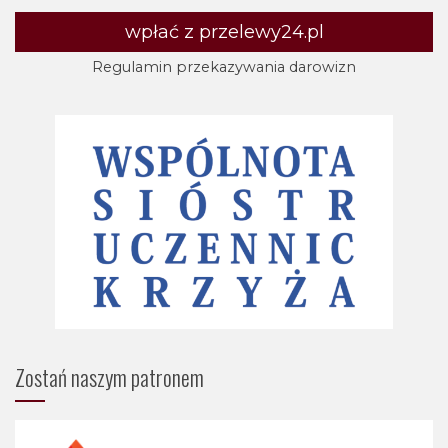
wpłać z przelewy24.pl
Regulamin przekazywania darowizn
Zostań naszym patronem