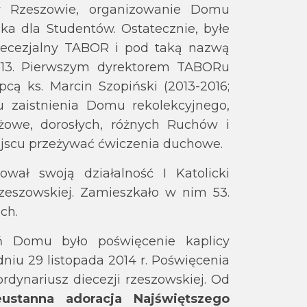
 w Rzeszowie, organizowanie Domu
ka dla Studentów. Ostatecznie, byłe
ecezjalny TABOR i pod taką nazwą
2013. Pierwszym dyrektorem TABORu
pcą ks. Marcin Szopiński (2013-2016;
 zaistnienia Domu rekolekcyjnego,
żowe, dorosłych, różnych Ruchów i
ejscu przeżywać ćwiczenia duchowe.
ował swoją działalność I Katolicki
zeszowskiej. Zamieszkało w nim 53.
ch.
ń Domu było poświęcenie kaplicy
niu 29 listopada 2014 r. Poświęcenia
rdynariusz diecezji rzeszowskiej. Od
ustanna adoracja Najświętszego