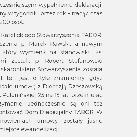
cześniejszym wypełnieniu deklaracji,
ny w tygodniu przez rok – tracąc czas
200 osób.
 Katolickiego Stowarzyszenia TABOR,
zyszenia p. Marek Rawski, a nowym
 który wymienił na stanowisku ks.
mi zostali: p. Robert Stefanowski
 a skarbnikiem Stowarzyszenia została
kt ten jest o tyle znamienny, gdyż
pisało umowę z Diecezją Rzeszowską
 Połonińskiej 25 na 15 lat, przejmując
zymanie. Jednocześnie są oni też
emontować Dom Diecezjalny TABOR. W
anowieniach umowy, zostały jasno
iejsce ewangelizacji.