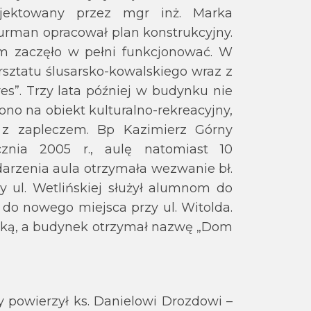
rojektowany przez mgr inż. Marka
Furman opracował plan konstrukcyjny.
um zaczęło w pełni funkcjonować. W
rsztatu ślusarsko-kowalskiego wraz z
es”. Trzy lata później w budynku nie
iono na obiekt kulturalno-rekreacyjny,
z z zapleczem. Bp Kazimierz Górny
cznia 2005 r., aulę natomiast 10
darzenia aula otrzymała wezwanie bł.
y ul. Wetlińskiej służył alumnom do
ię do nowego miejsca przy ul. Witolda.
ńską, a budynek otrzymał nazwę „Dom
y powierzył ks. Danielowi Drozdowi –