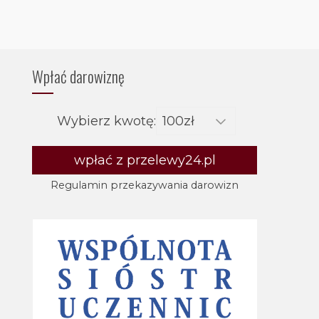
Wpłać darowiznę
Wybierz kwotę:
wpłać z przelewy24.pl
Regulamin przekazywania darowizn