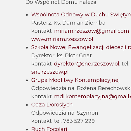
Do Wspólnot Domu należą:
Wspólnota Odnowy w Duchu Święty
Pasterz: Ks. Damian Ziemba
kontakt:
miriam.rzeszow@gmail.com
www.miriam.rzeszow.pl
Szkoła Nowej Ewangelizacji diecezji r
Dyrektor: ks. Piotr Gnat
kontakt:
dyrektor@sne.rzeszow.pl
; te
sne.rzeszow.pl
Grupa Modlitwy Kontemplacyjnej
Odpowiedzialna: Bożena Berechowsk
kontakt:
mdl.kontemplacyjna@gmail
Oaza Dorosłych
Odpowiedzialna: Szymon
kontakt: tel. 783 527 229
Ruch Focolari