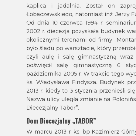
kaplica i jadalnia. Został on zap
Łobaczewskiego, natomiast inż. Jerzy 
Od dnia 10 czerwca 1994 r. seminari
2002 r. diecezja pozyskała budynek wa
okolicznymi terenami od firmy „Montar
było śladu po warsztacie, który przerob
czyli aulę i salę gimnastyczną wra
poświęcił salę gimnastyczną 6 sty
października 2005 r. W trakcie tego wy
ks. Władysława Findysza. Budynek prz
2013 r. kiedy to 3 stycznia przenieśli s
Nazwa ulicy uległa zmianie na Połoni
Diecezjalny Tabor”.
Dom Diecezjalny „TABOR”
W marcu 2013 r. ks. bp Kazimierz Górn