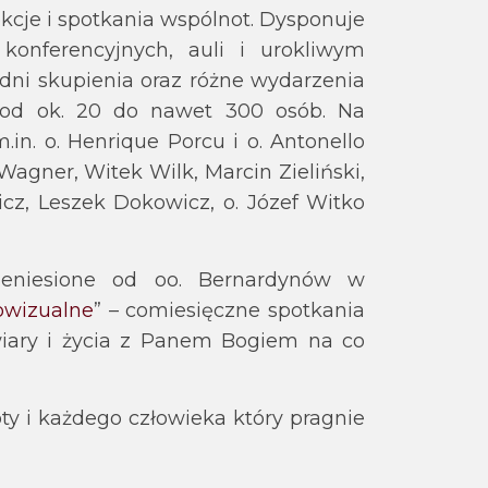
cje i spotkania wspólnot. Dysponuje
onferencyjnych, auli i urokliwym
 dni skupienia oraz różne wydarzenia
h od ok. 20 do nawet 300 osób. Na
.in. o. Henrique Porcu i o. Antonello
Wagner, Witek Wilk, Marcin Zieliński,
icz, Leszek Dokowicz, o. Józef Witko
rzeniesione od oo. Bernardynów w
owizualne
” – comiesięczne spotkania
iary i życia z Panem Bogiem na co
y i każdego człowieka który pragnie