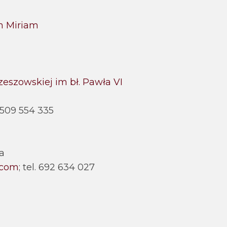
m Miriam
zeszowskiej im bł. Pawła VI
l. 509 554 335
a
.com
; tel. 692 634 027