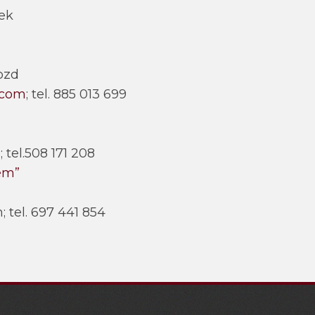
ek
rozd
.com
; tel. 885 013 699
 tel.508 171 208
em”
tel. 697 441 854