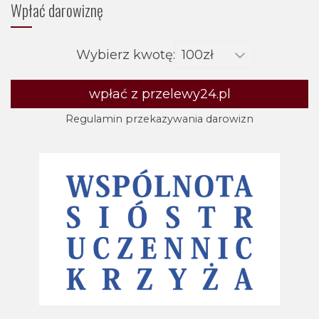
Wpłać darowiznę
Wybierz kwotę:
wpłać z przelewy24.pl
Regulamin przekazywania darowizn