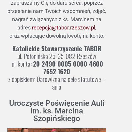
zapraszamy Cię do daru serca, poprzez
przesłanie nam Twoich wspomnień, zdjęć,
nagrań związanych z ks. Marcinem na
adres
recepcja@tabor.rzeszow.pl
,
oraz wpłacając dowolną kwotę na konto:
Katolickie Stowarzyszenie TABOR
ul. Połonińska 25, 35-082 Rzeszów
nr konta:
20 2490 0005 0000 4600
7652 1620
z dopiskiem: Darowizna na cele statutowe –
aula
Uroczyste Poświęcenie Auli
im. ks. Marcina
Szopińskiego