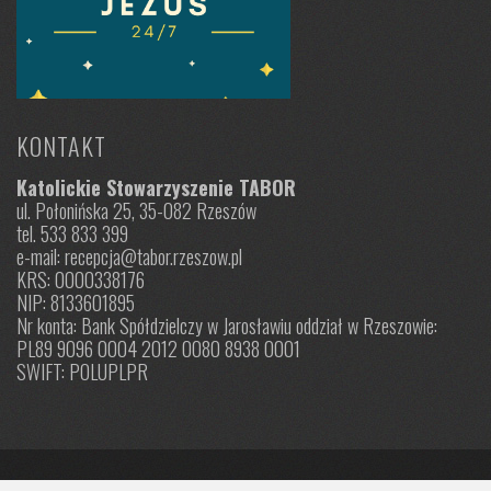
KONTAKT
Katolickie Stowarzyszenie TABOR
ul. Połonińska 25, 35-082 Rzeszów
tel. 533 833 399
e-mail: recepcja@tabor.rzeszow.pl
KRS: 0000338176
NIP: 8133601895
Nr konta: Bank Spółdzielczy w Jarosławiu oddział w Rzeszowie:
PL89 9096 0004 2012 0080 8938 0001
SWIFT: POLUPLPR