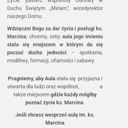
Życie, pasterz wspólnoty Odnowy w
Duchu Świętym „Miriam”, wicedyrektor
naszego Domu.
Wdzięczni Bogu za dar życia i posługi ks.
Marcina
, chcemy, żeby
a
ula jego imienia
stała się miejscem
w którym da się
poczuć ducha jedności
– spotkania,
modlitwy, formacji, ofiarności i zabawy.
Pragniemy, aby Aula
stała się przyjazna i
otwarta dla ludzi oraz wspólnot, a
także miejscem
gdzie każdy mógłby
poznać życie ks. Marcina
.
Jeśli chcesz wesprzeć aulę im. ks.
Marcina