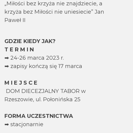
„Miłości bez krzyża nie znajdziecie, a
krzyża bez Miłości nie uniesiecie” Jan
Paweł II
GDZIE KIEDY JAK?
T E R M I N
➡ 24-26 marca 2023 r.
➡ zapisy kończą się 17 marca
M I E J S C E
DOM DIECEZJALNY TABOR w
Rzeszowie, ul. Połonińska 25
FORMA UCZESTNICTWA
➡ stacjonarnie