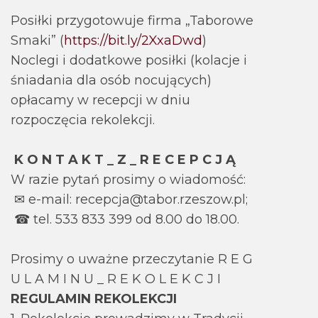
Posiłki przygotowuje firma „Taborowe
Smaki” (
https://bit.ly/2XxaDwd
)
Noclegi i dodatkowe posiłki (kolacje i
śniadania dla osób nocujących)
opłacamy w recepcji w dniu
rozpoczęcia rekolekcji.
K O N T A K T _ Z _ R E C E P C J Ą
W razie pytań prosimy o wiadomość:
✉ e-mail: recepcja@tabor.rzeszow.pl;
☎ tel. 533 833 399 od 8.00 do 18.00.
Prosimy o uważne przeczytanie R E G
U L A M I N U _ R E K O L E K C J I
REGULAMIN REKOLEKCJI