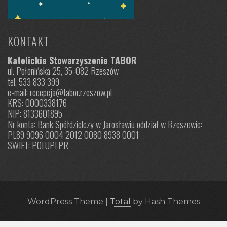
KONTAKT
Katolickie Stowarzyszenie TABOR
ul. Połonińska 25, 35-082 Rzeszów
tel. 533 833 399
e-mail: recepcja@tabor.rzeszow.pl
KRS: 0000338176
NIP: 8133601895
Nr konta: Bank Spółdzielczy w Jarosławiu oddział w Rzeszowie:
PL89 9096 0004 2012 0080 8938 0001
SWIFT: POLUPLPR
WordPress Theme
|
Total
by Hash Themes