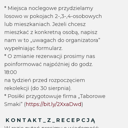
* Miejsca noclegowe przydzielamy
losowo w pokojach 2-,3-,4-osobowych
lub mieszkaniach. Jeżeli chcesz
mieszkać z konkretną osobą, napisz
nam w to „uwagach do organizatora”
wypełniając formularz.
* O zmianie rezerwacji prosimy nas
poinformować najpóźniej do godz.
18:00
na tydzień przed rozpoczęciem
rekolekcji (do 30 sierpnia).
* Posiłki przygotowuje firma „Taborowe
Smaki” (
https://bit.ly/2XxaDwd
)
K O N T A K T _ Z _ R E C E P C J Ą