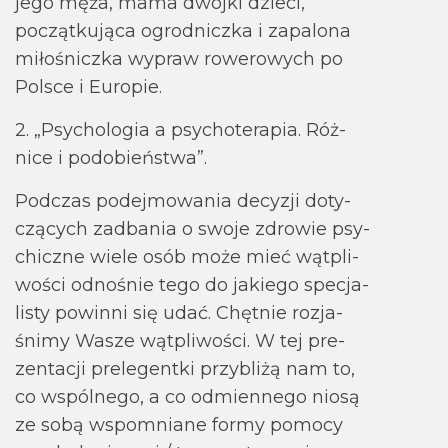
jego męża, mama dwójki dzieci,
począt­ku­jąca ogrod­niczka i zapa­lona
miło­śniczka wypraw rowe­ro­wych po
Pol­sce i Euro­pie.
2. „Psy­cho­lo­gia a psy­cho­te­ra­pia. Róż­
nice i podo­bień­stwa”.
Pod­czas podej­mo­wa­nia decy­zji doty­
czą­cych zadba­nia o swoje zdro­wie psy­
chiczne wiele osób może mieć wąt­pli­
wo­ści odno­śnie tego do jakiego spe­cja­
li­sty powinni się udać. Chęt­nie roz­ja­
śnimy Wasze wąt­pli­wo­ści. W tej pre­
zen­ta­cji prelegentki przybliżą nam to,
co wspól­nego, a co odmien­nego niosą
ze sobą wspo­mniane formy pomocy