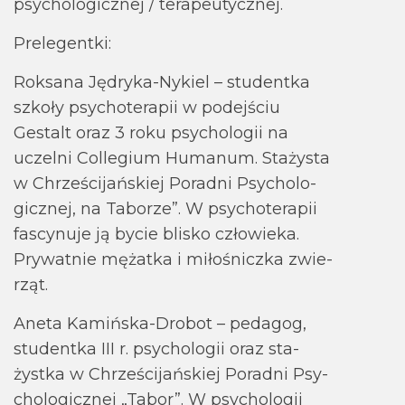
psy­cho­lo­gicznej / tera­peu­tycz­nej.
Pre­le­gentki:
Rok­sana Jędryka-Nykiel – stu­dentka
szkoły psy­cho­te­ra­pii w podej­ściu
Gestalt oraz 3 roku psy­cho­lo­gii na
uczelni Col­le­gium Huma­num. Sta­ży­sta
w Chrze­ści­jań­skiej Poradni Psy­cho­lo­
gicznej, na Tabo­rze”. W psy­cho­te­ra­pii
fascy­nuje ją bycie bli­sko czło­wieka.
Pry­wat­nie mężatka i miło­śniczka zwie­
rząt.
Aneta Kamiń­ska-Dro­bot – peda­gog,
stu­dentka III r. psy­cho­lo­gii oraz sta­
żystka w Chrze­ści­jań­skiej Poradni Psy­
cho­lo­gicznej „Tabor”. W psy­cho­lo­gii