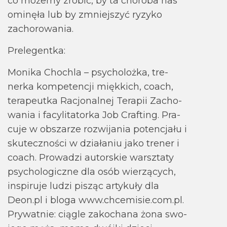
co możemy zro­bić, by ta cho­roba nas
omi­nęła lub by zmniej­szyć ryzyko
zacho­ro­wa­nia.
Pre­le­gentka:
Monika Cho­chla – psy­cho­lożka, tre­
nerka kom­pe­ten­cji mięk­kich, coach,
tera­peutka Racjo­nal­nej Tera­pii Zacho­
wa­nia i facy­li­ta­torka Job Cra­fting. Pra­
cuje w obsza­rze roz­wi­ja­nia poten­cjału i
sku­tecz­no­ści w dzia­ła­niu jako tre­ner i
coach. Pro­wa­dzi autor­skie warsz­taty
psy­cho­lo­giczne dla osób wie­rzą­cych,
inspi­ruje ludzi pisząc arty­kuły dla
Deon.pl i bloga www.chce­mi­sie.com.pl.
Pry­wat­nie: cią­gle zako­chana żona swo­