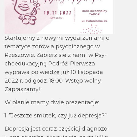
Star­tu­jemy z nowymi wyda­rze­niami o
tema­tyce zdro­wia psy­chicz­nego w
Rze­szo­wie. Zabierz się z nami w Psy­
cho­edu­ka­cyjną Podróż. Pierw­sza
wyprawa po wie­dzę już 10 listo­pada
2022 r. od godz. 18:00. Wstęp wolny.
Zapra­szamy!
W pla­nie mamy dwie pre­zen­ta­cje:
1. ”Jesz­cze smu­tek, czy już depre­sja?”
Depre­sja jest coraz czę­ściej dia­gno­zo­