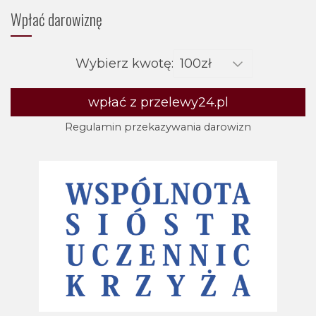
Wpłać darowiznę
Wybierz kwotę:
wpłać z przelewy24.pl
Regulamin przekazywania darowizn