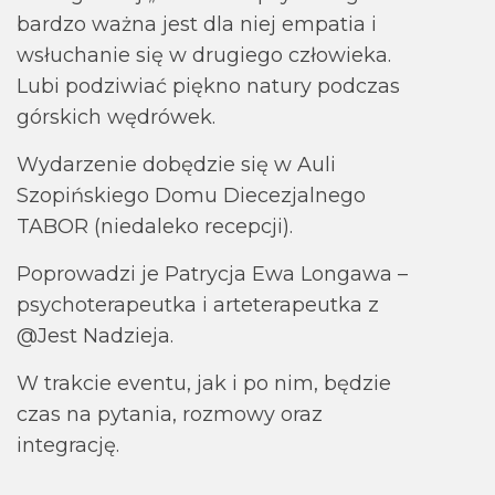
bar­dzo ważna jest dla niej empa­tia i
wsłu­cha­nie się w dru­giego czło­wieka.
Lubi podzi­wiać piękno natury pod­czas
gór­skich wędró­wek.
Wydarzenie dobędzie się w Auli
Szopińskiego Domu Diecezjalnego
TABOR (niedaleko recepcji).
Poprowadzi je Patrycja Ewa Longawa –
psychoterapeutka i arteterapeutka z
@Jest Nadzieja.
W trak­cie eventu, jak i po nim, będzie
czas na pyta­nia, roz­mowy oraz
integrację.