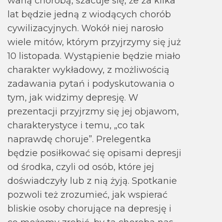
waną cho­robą, sza­cuje się, że za kilka
lat będzie jedną z wio­dą­cych cho­rób
cywi­li­za­cyj­nych. Wokół niej naro­sło
wiele mitów, któ­rym przyj­rzymy się już
10 listo­pada. Wystąpienie będzie miało
cha­rak­ter wykła­dowy, z moż­li­wo­ścią
zada­wa­nia pytań i pody­sku­to­wa­nia o
tym, jak widzimy depre­sję. W
prezentacji przyjrzmy się jej obja­wom,
cha­rak­terystyce i temu, „co tak
naprawdę cho­ruje”. Prelegentka
będzie posił­ko­wać się opi­sami depre­sji
od środka, czyli od osób, które jej
doświad­czyły lub z nią żyją. Spo­tka­nie
pozwoli też zro­zu­mieć, jak wspie­rać
bli­skie osoby cho­ru­jące na depre­sję i