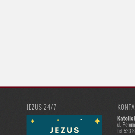
JEZUS 24/7
KONTA
Katolic
ul. Poło
tel. 533 