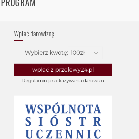
– PROGRAM
Wpłać darowiznę
Wybierz kwotę:
wpłać z przelewy24.pl
Regulamin przekazywania darowizn