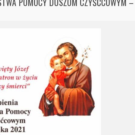
OLSTWA POMOCY DUSZOM CZYŚĆCOWYM 