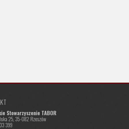
KT
kie Stowarzyszenie TABOR
nińska 25, 35-082 Rzeszów
833 399