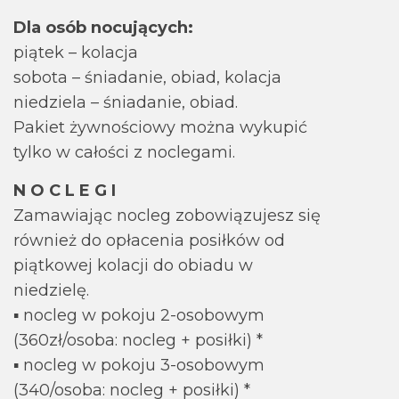
Dla osób nocujących:
piątek – kolacja
sobota – śniadanie, obiad, kolacja
niedziela – śniadanie, obiad.
Pakiet żywnościowy można wykupić
tylko w całości z noclegami.
N O C L E G I
Zamawiając nocleg zobowiązujesz się
również do opłacenia posiłków od
piątkowej kolacji do obiadu w
niedzielę.
▪ nocleg w pokoju 2-osobowym
(360zł/osoba: nocleg + posiłki) *
▪ nocleg w pokoju 3-osobowym
(340/osoba: nocleg + posiłki) *