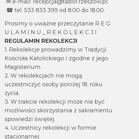
✉ e-mail: recepcja@tabor.rzeszow.pl;
☎ tel. 533 833 399 od 8.00 do 18.00.
Prosimy o uważne przeczytanie R E G
U L A M I N U _ R E K O L E K C J I
REGULAMIN REKOLEKCJI
1. Rekolekcje prowadzimy w Tradycji
Kościoła Katolickiego i zgodne z jego
Magisterium.
2. W rekolekcjach nie mogą
uczestniczyć osoby poniżej 18. roku
życia.
3. W trakcie rekolekcji może nie być
możliwości skorzystania z sakramentu
spowiedzi świętej.
4. Uczestnicy rekolekcji w formie
stacjonarnej: