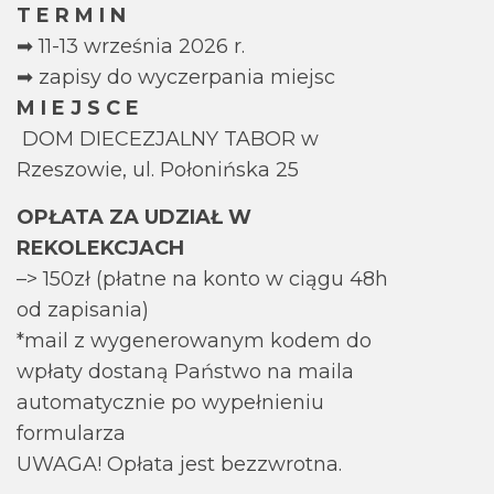
T E R M I N
➡ 11-13 września 2026 r.
➡ zapisy do wyczerpania miejsc
M I E J S C E
DOM DIECEZJALNY TABOR w
Rzeszowie, ul. Połonińska 25
OPŁATA ZA UDZIAŁ W
REKOLEKCJACH
–> 150zł (płatne na konto w ciągu 48h
od zapisania)
*mail z wygenerowanym kodem do
wpłaty dostaną Państwo na maila
automatycznie po wypełnieniu
formularza
UWAGA! Opłata jest bezzwrotna.