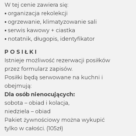
W tej cenie zawiera się:
▪ organizacja rekolekcji
▪ ogrzewanie, klimatyzowanie sali
▪ serwis kawowy + ciastka
▪ notatnik, długopis, identyfikator
P O S I Ł K I
Istnieje możliwość rezerwacji posiłków
przez formularz zapisów.
Posiłki będą serwowane na kuchni i
obejmują:
Dla osób nienocujących:
sobota – obiad i kolacja,
niedziela – obiad
Pakiet żywnościowy można wykupić
tylko w całości. (105zł)