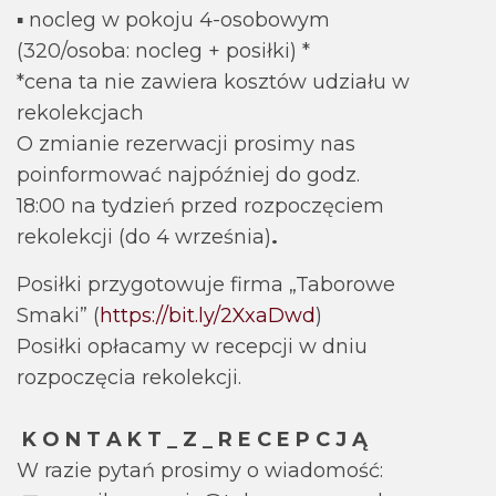
▪ nocleg w pokoju 4-osobowym
(320/osoba: nocleg + posiłki) *
*cena ta nie zawiera kosztów udziału w
rekolekcjach
O zmianie rezerwacji prosimy nas
poinformować najpóźniej do godz.
18:00 na tydzień przed rozpoczęciem
rekolekcji (do 4 września)
.
Posiłki przygotowuje firma „Taborowe
Smaki” (
https://bit.ly/2XxaDwd
)
Posiłki opłacamy w recepcji w dniu
rozpoczęcia rekolekcji.
K O N T A K T _ Z _ R E C E P C J Ą
W razie pytań prosimy o wiadomość: