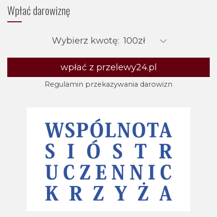
Wpłać darowiznę
Wybierz kwotę:
wpłać z przelewy24.pl
Regulamin przekazywania darowizn