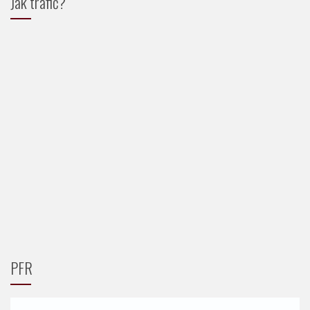
Jak trafić?
PFR