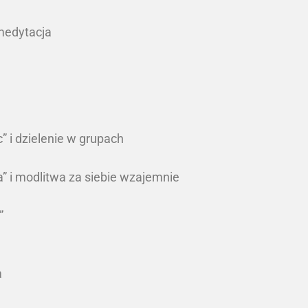
 medytacja
c” i dzielenie w grupach
” i modlitwa za siebie wzajemnie
”
a