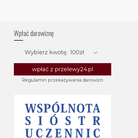
Wpłać darowiznę
Wybierz kwotę:
wpłać z przelewy24.pl
Regulamin przekazywania darowizn