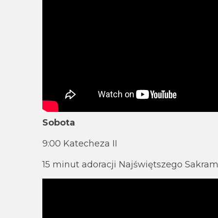
Sobota
9:00 Katecheza II
15 minut adoracji Najświętszego Sakra