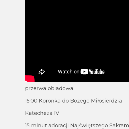
przerwa obiadowa
15:00 Koronka do Bożego Miłosierdzia
Katecheza IV
15 minut adoracji Najświętszego Sakra