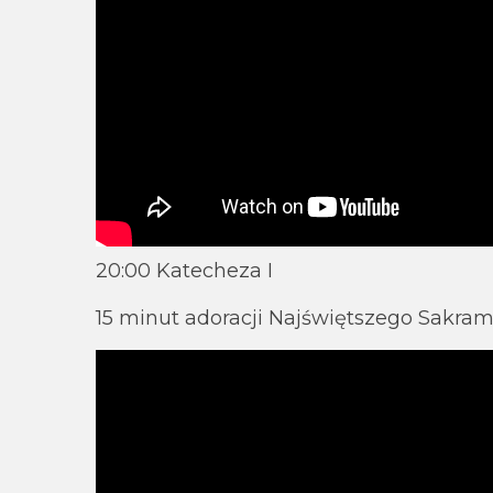
20:00 Katecheza I
15 minut adoracji Najświętszego Sakra