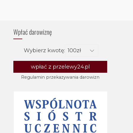
Wpłać darowiznę
Wybierz kwotę:
wpłać z przelewy24.pl
Regulamin przekazywania darowizn