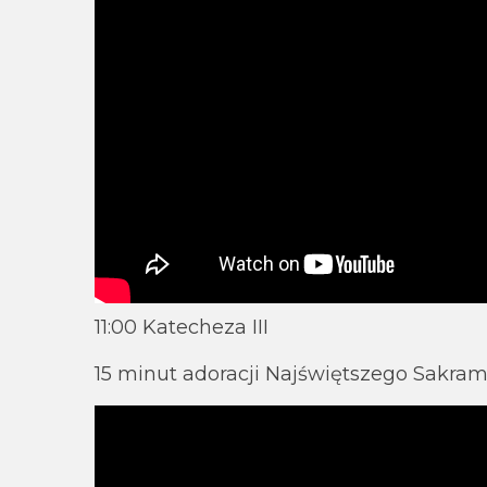
11:00 Katecheza III
15 minut adoracji Najświętszego Sakra