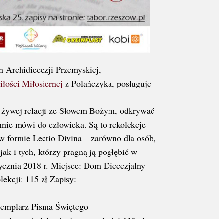
n Archidiecezji Przemyskiej,
łości Miłosiernej
z Polańczyka, posługuje
ą żywej relacji ze Słowem Bożym, odkrywać
nnie mówi do człowieka. Są to rekolekcje
 formie Lectio Divina – zarówno dla osób,
 jak i tych, którzy pragną ją pogłębić w
ycznia 2018 r. Miejsce: Dom Diecezjalny
ekcji: 115 zł Zapisy:
zemplarz Pisma Świętego