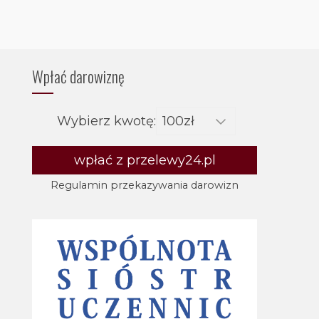
Wpłać darowiznę
Wybierz kwotę:
wpłać z przelewy24.pl
Regulamin przekazywania darowizn