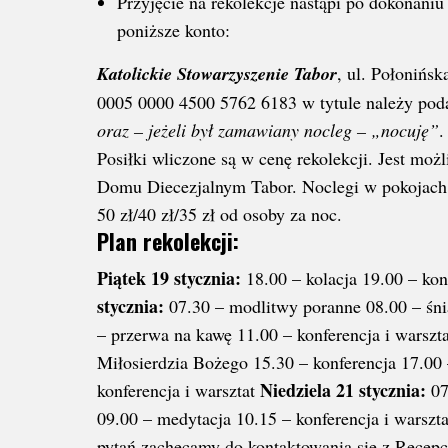
Przyjęcie na rekolekcje nastąpi po dokonaniu
poniższe konto:
Katolickie Stowarzyszenie Tabor
, ul. Połonińs
0005 0000 4500 5762 6183 w tytule należy po
oraz – jeżeli był zamawiany nocleg – „nocuję”
Posiłki wliczone są w cenę rekolekcji. Jest m
Domu Diecezjalnym Tabor. Noclegi w pokojach
50 zł/40 zł/35 zł od osoby za noc.
Plan rekolekcji:
Piątek 19 stycznia:
18.00 – kolacja 19.00 – ko
stycznia:
07.30 – modlitwy poranne 08.00 – śnia
– przerwa na kawę 11.00 – konferencja i warszt
Miłosierdzia Bożego 15.30 – konferencja 17.00 
Niedziela 21 stycznia:
konferencja i warsztat
07
09.00 – medytacja 10.15 – konferencja i warszt
pytań zachęcamy do kontaktowania się z Recep