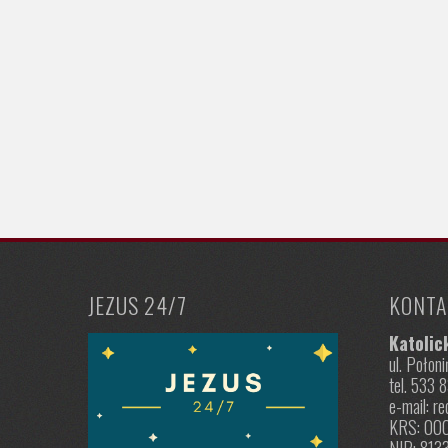
JEZUS 24/7
KONTA
Katolic
ul. Poło
tel. 533 
e-mail: r
KRS: 00
NIP: 813