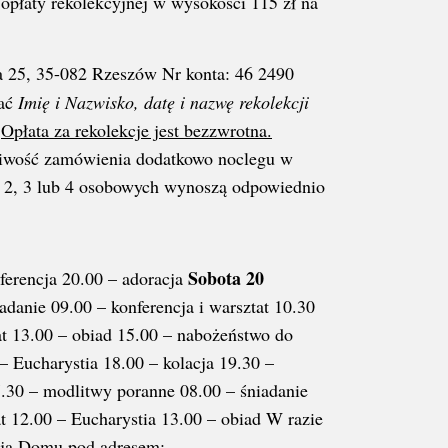
 opłaty rekolekcyjnej w wysokości 115 zł na
ka 25, 35-082 Rzeszów Nr konta: 46 2490
dać
Imię i Nazwisko, datę i nazwę rekolekcji
.
Opłata za rekolekcje jest bezzwrotna.
ożliwość zamówienia dodatkowo noclegu w
 2, 3 lub 4 osobowych wynoszą odpowiednio
Sobota 20
nferencja 20.00 – adoracja
danie 09.00 – konferencja i warsztat 10.30
at 13.00 – obiad 15.00 – nabożeństwo do
– Eucharystia 18.00 – kolacja 19.30 –
.30 – modlitwy poranne 08.00 – śniadanie
at 12.00 – Eucharystia 13.00 – obiad W razie
cją Domu pod adresem: