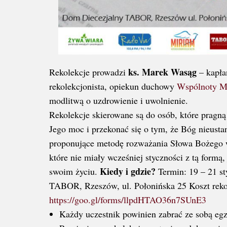
ks. Marek Wasąg
Rekolekcje prowadzi
– kapła
rekolekcjonista, opiekun duchowy
Wspólnoty Mi
modlitwą o uzdrowienie i uwolnienie.
Rekolekcje skierowane są do osób, które pragn
Jego moc i przekonać się o tym, że Bóg nieusta
proponujące metodę rozważania Słowa Bożego w
które nie miały wcześniej styczności z tą formą,
Kiedy i gdzie?
swoim życiu.
Termin: 19 – 21 st
TABOR, Rzeszów, ul. Połonińska 25 Koszt rekol
https://goo.gl/forms/llpdHTAO36n7SUnE3
Każdy uczestnik powinien zabrać ze sobą eg