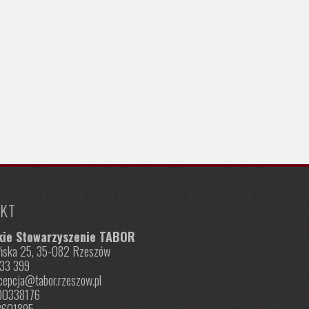
KT
kie Stowarzyszenie TABOR
nińska 25, 35-082 Rzeszów
833 399
ecepcja@tabor.rzeszow.pl
00338176
3601895