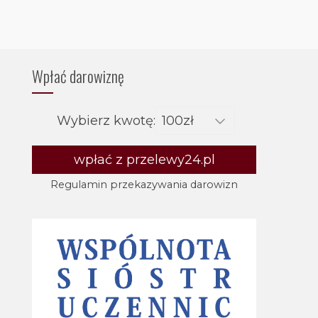
Wpłać darowiznę
Wybierz kwotę:
wpłać z przelewy24.pl
Regulamin przekazywania darowizn