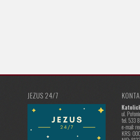
JEZUS 24/7
KONTA
Katolic
ul. Poło
tel. 533 
e-mail: r
KRS: 00
NIP: 813