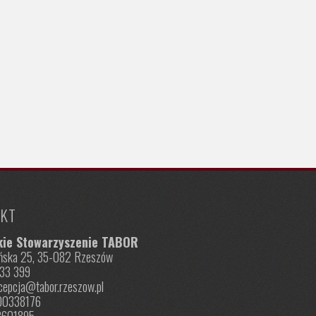
KT
kie Stowarzyszenie TABOR
nińska 25, 35-082 Rzeszów
833 399
ecepcja@tabor.rzeszow.pl
00338176
3601895