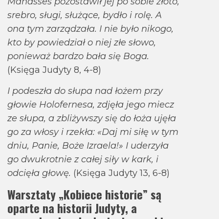
Manasses pozostawił jej po sobie złoto,
srebro, sługi, służące, bydło i rolę. A
ona tym zarządzała. I nie było nikogo,
kto by powiedział o niej złe słowo,
ponieważ bardzo bała się Boga.
(Księga Judyty 8, 4-8)
I podeszła do słupa nad łożem przy
głowie Holofernesa, zdjęła jego miecz
ze słupa, a zbliżywszy się do łoża ujęła
go za włosy i rzekła: «Daj mi siłę w tym
dniu, Panie, Boże Izraela!» I uderzyła
go dwukrotnie z całej siły w kark, i
odcięła głowę.
(Księga Judyty 13, 6-8)
Warsztaty „Kobiece historie” są
oparte na historii Judyty, a