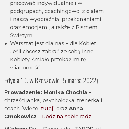
pracować indywidualnie i w
podgrupach, coachingowo, z ciałem
i naszą wyobraźnią, przekonaniami
oraz emocjami, a także z Pismem
Świętym.
Warsztat jest dla nas – dla Kobiet.
Jeśli chcesz zabrać ze sobą inne
Kobiety, śmiało przekaż im tę
wiadomość.
Edycja 10. w Rzeszowie (5 marca 2022)
Prowadzenie:
Monika Chochla
–
chrześcijanka, psycholożka, trenerka i
coach (więcej
tutaj
) oraz
Anna
Cmokowicz
–
Rodzina sobie radzi
Miejsce:
Dom Diecezjalny TABOR, ul.