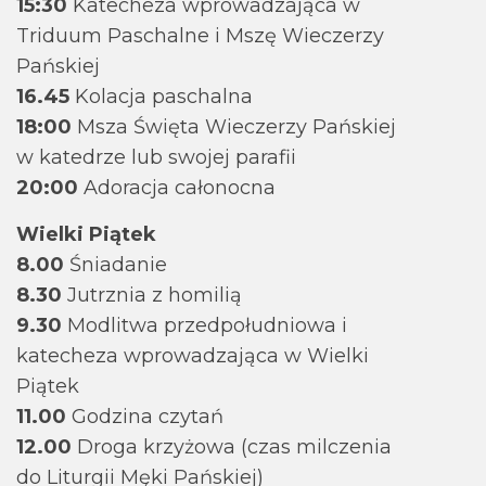
15:30
Katecheza wprowadzająca w
Triduum Paschalne i Mszę Wieczerzy
Pańskiej
16.45
Kolacja paschalna
18:00
Msza Święta Wieczerzy Pańskiej
w katedrze lub swojej parafii
20:00
Adoracja całonocna
Wielki Piątek
8.00
Śniadanie
8.30
Jutrznia z homilią
9.30
Modlitwa przedpołudniowa i
katecheza wprowadzająca w Wielki
Piątek
11.00
Godzina czytań
12.00
Droga krzyżowa (czas milczenia
do Liturgii Męki Pańskiej)