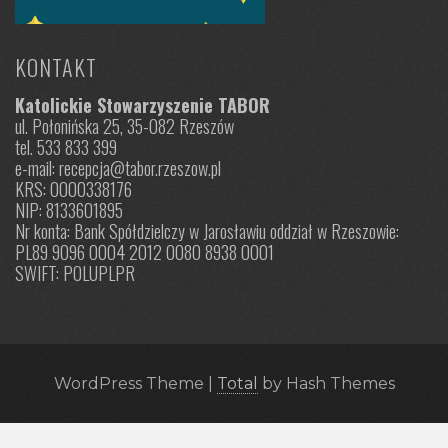
KONTAKT
Katolickie Stowarzyszenie TABOR
ul. Połonińska 25, 35-082 Rzeszów
tel. 533 833 399
e-mail: recepcja@tabor.rzeszow.pl
KRS: 0000338176
NIP: 8133601895
Nr konta: Bank Spółdzielczy w Jarosławiu oddział w Rzeszowie:
PL89 9096 0004 2012 0080 8938 0001
SWIFT: POLUPLPR
WordPress Theme
|
Total
by Hash Themes