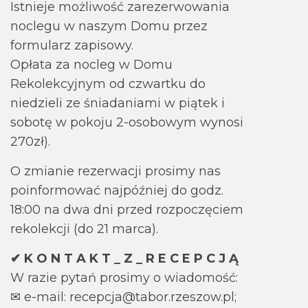
Istnieje możliwość zarezerwowania
noclegu w naszym Domu przez
formularz zapisowy.
Opłata za nocleg w Domu
Rekolekcyjnym od czwartku do
niedzieli ze śniadaniami w piątek i
sobotę w pokoju 2-osobowym wynosi
270zł).
O zmianie rezerwacji prosimy nas
poinformować najpóźniej do godz.
18:00 na dwa dni przed rozpoczęciem
rekolekcji (do 21 marca).
✔ K O N T A K T _ Z _ R E C E P C J Ą
W razie pytań prosimy o wiadomość:
✉ e-mail: recepcja@tabor.rzeszow.pl;