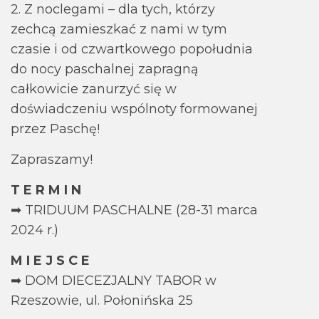
2. Z noclegami – dla tych, którzy
zechcą zamieszkać z nami w tym
czasie i od czwartkowego popołudnia
do nocy paschalnej zapragną
całkowicie zanurzyć się w
doświadczeniu wspólnoty formowanej
przez Paschę!
Zapraszamy!
T E R M I N
➡ TRIDUUM PASCHALNE (28-31 marca
2024 r.)
M I E J S C E
➡ DOM DIECEZJALNY TABOR w
Rzeszowie, ul. Połonińska 25