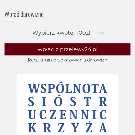
Wpłać darowiznę
Wybierz kwotę:
wpłać z przelewy24.pl
Regulamin przekazywania darowizn