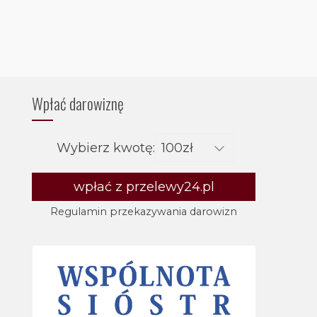
Wpłać darowiznę
Wybierz kwotę:
wpłać z przelewy24.pl
Regulamin przekazywania darowizn