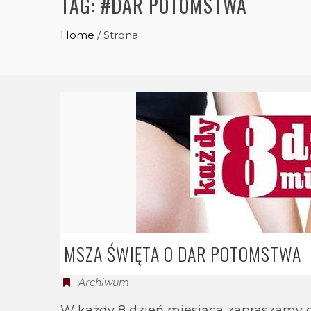
TAG:
#DAR POTOMSTWA
Home
/
Strona
MSZA ŚWIĘTA O DAR POTOMSTWA
Archiwum
W każdy 8 dzień miesiąca zapraszamy 