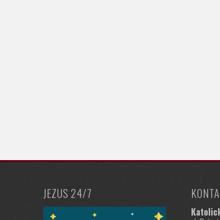
JEZUS 24/7
KONTA
Katolic