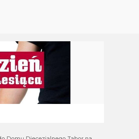
do Domu Diecezjalnego Tabor na