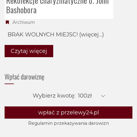
Rekolekcje charyzmatyczne o. John
Bashobora
Archiwum
BRAK WOLNYCH MIEJSC! (więcej…)
Czytaj więcej
Wpłać darowiznę
Wybierz kwotę:
wpłać z przelewy24.pl
Regulamin przekazywania darowizn