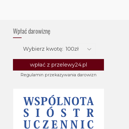
Wpłać darowiznę
Wybierz kwotę:
wpłać z przelewy24.pl
Regulamin przekazywania darowizn