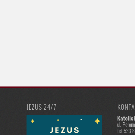
JEZUS 24/7
KONTA
Katolic
ul. Poło
tel. 533 