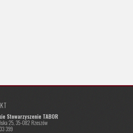
KT
kie Stowarzyszenie TABOR
nińska 25, 35-082 Rzeszów
833 399