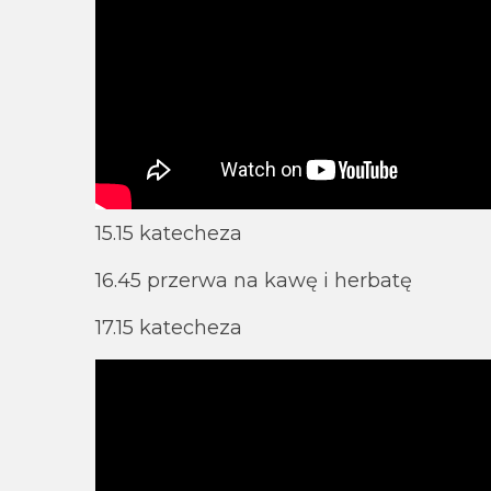
15.15 katecheza
16.45 przerwa na kawę i herbatę
17.15 katecheza