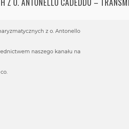
H Z O. ANTONELLO CADEDDU – TRANSM
haryzmatycznych z o. Antonello
rednictwem naszego kanału na
co.