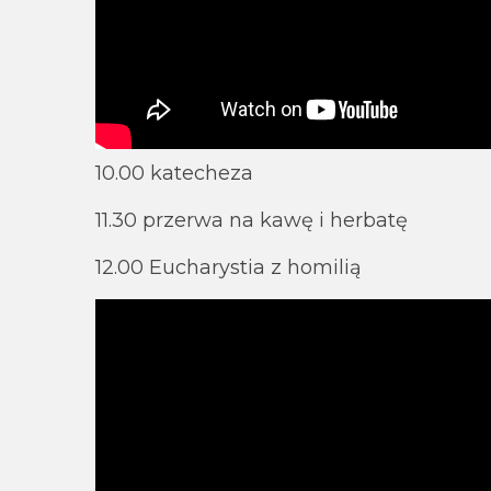
10.00 katecheza
11.30 przerwa na kawę i herbatę
12.00 Eucharystia z homilią