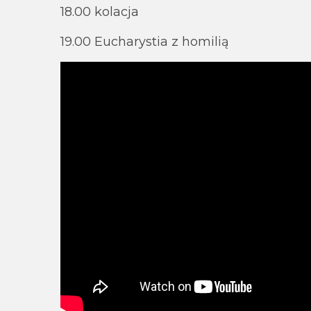
18.00 kolacja
19.00 Eucharystia z homilią