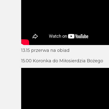
13.15 przerwa na obiad
15.00 Koronka do Miłosierdzia Bożego