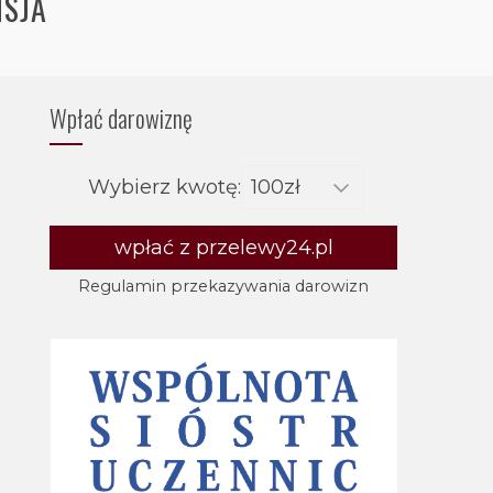
ISJA
Wpłać darowiznę
Wybierz kwotę:
wpłać z przelewy24.pl
Regulamin przekazywania darowizn