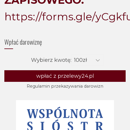
https://forms.gle/yCg
Wpłać darowiznę
Wybierz kwotę:
wpłać z przelewy24.pl
Regulamin przekazywania darowizn