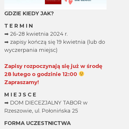
GDZIE KIEDY JAK?
T E R M I N
➡ 26-28 kwietnia 2024 r.
➡ zapisy kończą się 19 kwietnia (lub do
wyczerpania miejsc)
Zapisy rozpoczynają się już w środę
28 lutego o godzinie 12:00
Zapraszamy!
M I E J S C E
➡ DOM DIECEZJALNY TABOR w
Rzeszowie, ul. Połonińska 25
FORMA UCZESTNICTWA