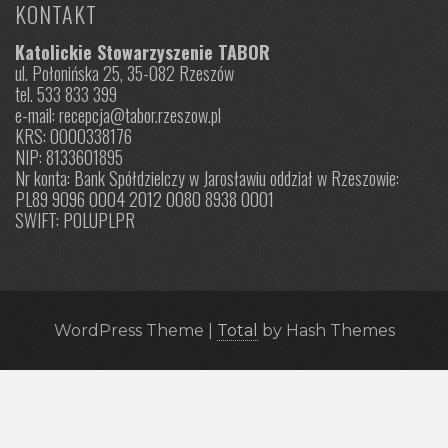
KONTAKT
Katolickie Stowarzyszenie TABOR
ul. Połonińska 25, 35-082 Rzeszów
tel. 533 833 399
e-mail: recepcja@tabor.rzeszow.pl
KRS: 0000338176
NIP: 8133601895
Nr konta: Bank Spółdzielczy w Jarosławiu oddział w Rzeszowie:
PL89 9096 0004 2012 0080 8938 0001
SWIFT: POLUPLPR
WordPress Theme
|
Total
by Hash Themes