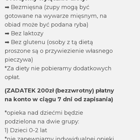
➡ Bezmięsna (zupy mogą być
gotowane na wywarze mięsnym, na
obiad może być podana ryba)
➡ Bez laktozy
➡ Bez glutenu (osoby z tą dietą
proszone są o przywiezienie własnego
pieczywa)
*Za diety nie pobieramy dodatkowych
opłat.
(ZADATEK 200zł (bezzwrotny) płatny
na konto w ciągu 7 dni od zapisania)
*opieka nad dziećmi będzie
podzielona na dwie grupy:
1) Dzieci 0-2 lat
*nie zapewniamy indywidualnej opieki