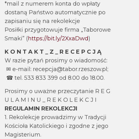
*mail z numerem konta do wpłaty
dostaną Państwo automatycznie po
zapisaniu się na rekolekcje
Posiłki przygotowuje firma „Taborowe
Smaki” (
https://bit.ly/2XxaDwd
)
K O N T A K T _ Z _ R E C E P C J Ą
W razie pytań prosimy o wiadomość:
✉ e-mail: recepcja@tabor.rzeszow.pl;
☎ tel. 533 833 399 od 8.00 do 18.00.
Prosimy o uważne przeczytanie R E G
U L A M I N U _ R E K O L E K C J I
REGULAMIN REKOLEKCJI
1. Rekolekcje prowadzimy w Tradycji
Kościoła Katolickiego i zgodne z jego
Magisterium.