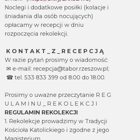
Noclegi i dodatkowe posiłki (kolacje i
śniadania dla osób nocujących)
opłacamy w recepcji w dniu
rozpoczęcia rekolekcji.
K O N T A K T _ Z _ R E C E P C J Ą
W razie pytań prosimy o wiadomość:
✉ e-mail: recepcja@tabor.rzeszow.pl;
☎ tel. 533 833 399 od 8.00 do 18.00.
Prosimy o uważne przeczytanie R E G
U L A M I N U _ R E K O L E K C J I
REGULAMIN REKOLEKCJI
1. Rekolekcje prowadzimy w Tradycji
Kościoła Katolickiego i zgodne z jego
Magisterium.