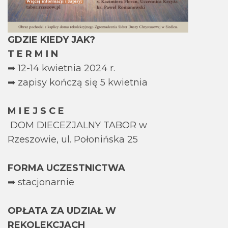
GDZIE KIEDY JAK?
T E R M I N
➡ 12-14 kwietnia 2024 r.
➡ zapisy kończą się 5 kwietnia
M I E J S C E
DOM DIECEZJALNY TABOR w
Rzeszowie, ul. Połonińska 25
FORMA UCZESTNICTWA
➡ stacjonarnie
OPŁATA ZA UDZIAŁ W
REKOLEKCJACH