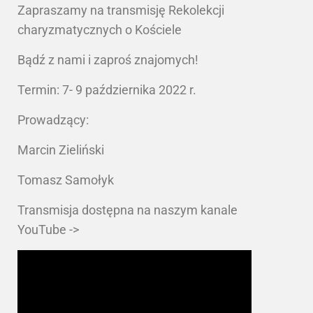
Zapraszamy na transmisję Rekolekcji
charyzmatycznych o Kościele
Bądź z nami i zaproś znajomych!
Termin: 7- 9 października 2022 r.
Prowadzący:
Marcin Zieliński
Tomasz Samołyk
Transmisja dostępna na naszym kanale
YouTube ->