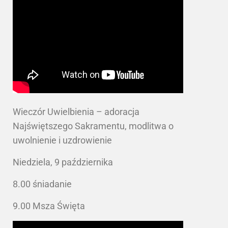
Wieczór Uwielbienia – adoracja
Najświętszego Sakramentu, modlitwa o
uwolnienie i uzdrowienie
Niedziela, 9 października
8.00 śniadanie
9.00 Msza Święta