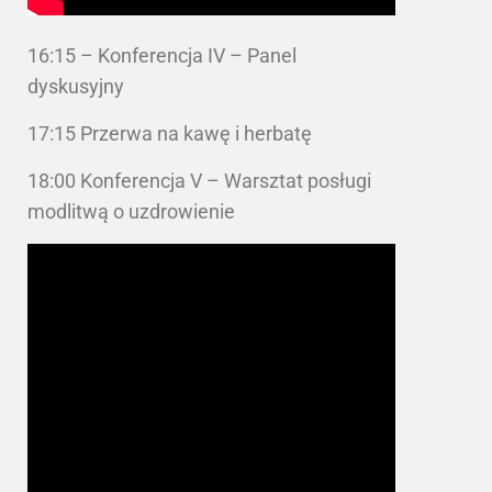
16:15 – Konferencja IV – Panel
dyskusyjny
17:15 Przerwa na kawę i herbatę
18:00 Konferencja V – Warsztat posługi
modlitwą o uzdrowienie