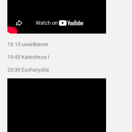
19.15 uwielbienie
19:45 Katecheza I
20:30 Eucharystia