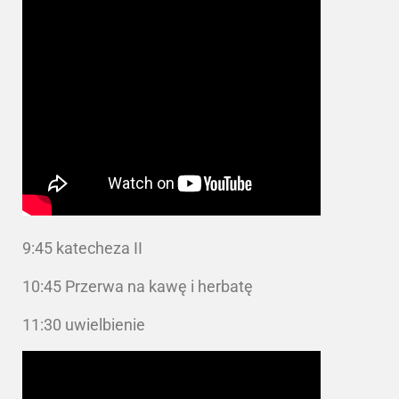
9:45 katecheza II
10:45 Przerwa na kawę i herbatę
11:30 uwielbienie