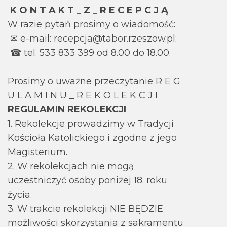
K O N T A K T _ Z _ R E C E P C J Ą
W razie pytań prosimy o wiadomość:
✉ e-mail: recepcja@tabor.rzeszow.pl;
☎ tel. 533 833 399 od 8.00 do 18.00.
Prosimy o uważne przeczytanie R E G
U L A M I N U _ R E K O L E K C J I
REGULAMIN REKOLEKCJI
1. Rekolekcje prowadzimy w Tradycji
Kościoła Katolickiego i zgodne z jego
Magisterium.
2. W rekolekcjach nie mogą
uczestniczyć osoby poniżej 18. roku
życia.
3. W trakcie rekolekcji NIE BĘDZIE
możliwości skorzystania z sakramentu