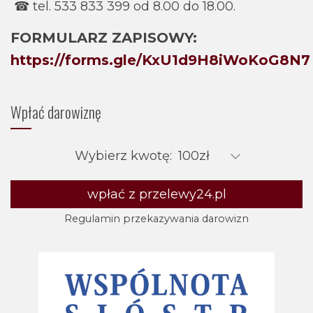
☎ tel. 533 833 399 od 8.00 do 18.00.
FORMULARZ ZAPISOWY:
https://forms.gle/KxU1d9H8iWoKoG8N7
Wpłać darowiznę
Wybierz kwotę:
wpłać z przelewy24.pl
Regulamin przekazywania darowizn