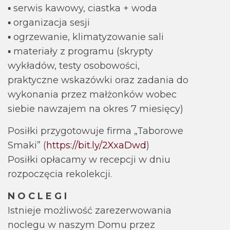
▪ serwis kawowy, ciastka + woda
▪ organizacja sesji
▪ ogrzewanie, klimatyzowanie sali
▪ materiały z programu (skrypty
wykładów, testy osobowości,
praktyczne wskazówki oraz zadania do
wykonania przez małżonków wobec
siebie nawzajem na okres 7 miesięcy)
Posiłki przygotowuje firma „Taborowe
Smaki” (
https://bit.ly/2XxaDwd
)
Posiłki opłacamy w recepcji w dniu
rozpoczęcia rekolekcji.
N O C L E G I
Istnieje możliwość zarezerwowania
noclegu w naszym Domu przez