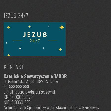
JEZUS 24/7
KONTAKT
Katolickie Stowarzyszenie TABOR
ul. Połonińska 25, 35-082 Rzeszów
tel. 533 833 399
e-mail: recepcja@tabor.rzeszow.pl
KRS: 0000338176
NIP: 8133601895
Nr konta: Bank Spółdzielczy w Jarosławiu oddział w Rzeszowie: